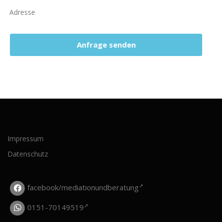
Adresse
Anfrage senden
Impressum
Datenschutz
facebook/mediationundberatung
0151-70149519