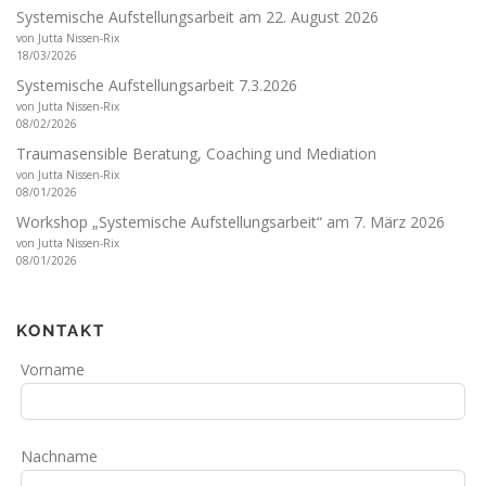
Systemische Aufstellungsarbeit am 22. August 2026
von Jutta Nissen-Rix
18/03/2026
Systemische Aufstellungsarbeit 7.3.2026
von Jutta Nissen-Rix
08/02/2026
Traumasensible Beratung, Coaching und Mediation
von Jutta Nissen-Rix
08/01/2026
Workshop „Systemische Aufstellungsarbeit“ am 7. März 2026
von Jutta Nissen-Rix
08/01/2026
KONTAKT
Lass
Vorname
dieses
Feld
leer
Nachname