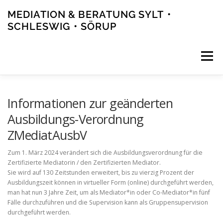
Zum
MEDIATION & BERATUNG SYLT・
Inhalt
springen
SCHLESWIG・SÖRUP
Menü
ANGEBOT
AKTUELLES
TEAM
NETZWERK
Informationen zur geänderten
Ausbildungs-Verordnung
ZMediatAusbV
KONTAKT
Zum 1. März 2024 verändert sich die Ausbildungsverordnung für die
Zertifizierte Mediatorin / den Zertifizierten Mediator.
Sie wird auf 130 Zeitstunden erweitert, bis zu vierzig Prozent der
Ausbildungszeit können in virtueller Form (online) durchgeführt werden,
man hat nun 3 Jahre Zeit, um als Mediator*in oder Co-Mediator*in fünf
Fälle durchzuführen und die Supervision kann als Gruppensupervision
durchgeführt werden.