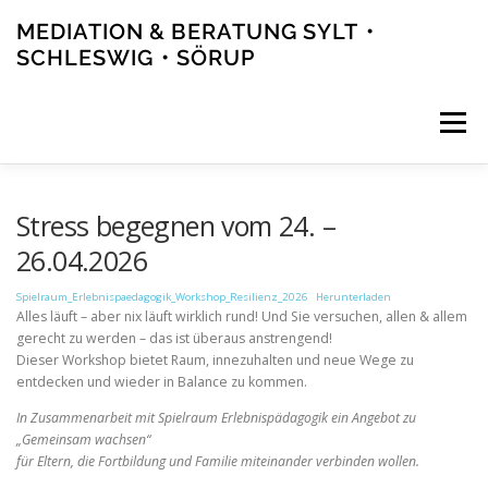
Zum
MEDIATION & BERATUNG SYLT・
Inhalt
springen
SCHLESWIG・SÖRUP
Menü
ANGEBOT
AKTUELLES
TEAM
NETZWERK
Stress begegnen vom 24. –
26.04.2026
KONTAKT
Spielraum_Erlebnispaedagogik_Workshop_Resilienz_2026
Herunterladen
Alles läuft – aber nix läuft wirklich rund! Und Sie versuchen, allen & allem
gerecht zu werden – das ist überaus anstrengend!
Dieser Workshop bietet Raum, innezuhalten und neue Wege zu
entdecken und wieder in Balance zu kommen.
In Zusammenarbeit mit Spielraum Erlebnispädagogik ein Angebot zu
„Gemeinsam wachsen“
für Eltern, die Fortbildung und Familie miteinander verbinden wollen.