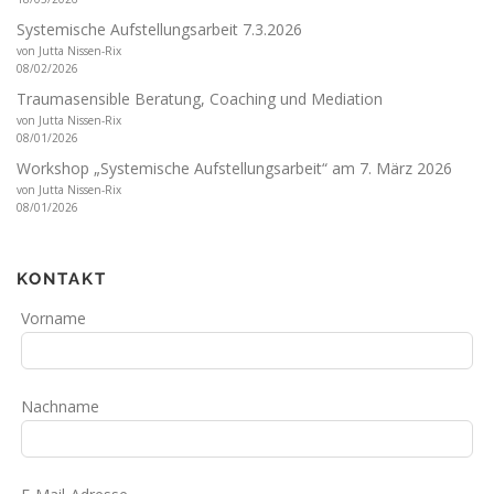
Systemische Aufstellungsarbeit 7.3.2026
von Jutta Nissen-Rix
08/02/2026
Traumasensible Beratung, Coaching und Mediation
von Jutta Nissen-Rix
08/01/2026
Workshop „Systemische Aufstellungsarbeit“ am 7. März 2026
von Jutta Nissen-Rix
08/01/2026
KONTAKT
Lass
Vorname
dieses
Feld
leer
Nachname