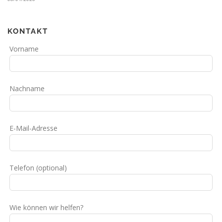
KONTAKT
Lass
Vorname
dieses
Feld
leer
Nachname
E-Mail-Adresse
Telefon
(optional)
Wie können wir helfen?