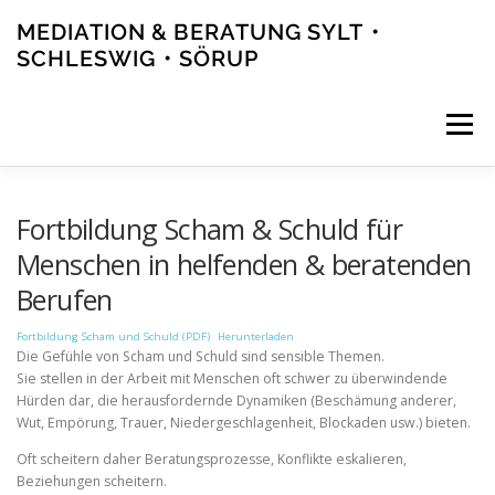
Zum
MEDIATION & BERATUNG SYLT・
Inhalt
springen
SCHLESWIG・SÖRUP
Menü
ANGEBOT
AKTUELLES
TEAM
NETZWERK
Fortbildung Scham & Schuld für
Menschen in helfenden & beratenden
Berufen
KONTAKT
Fortbildung Scham und Schuld (PDF)
Herunterladen
Die Gefühle von Scham und Schuld sind sensible Themen.
Sie stellen in der Arbeit mit Menschen oft schwer zu überwindende
Hürden dar, die herausfordernde Dynamiken (Beschämung anderer,
Wut, Empörung, Trauer, Niedergeschlagenheit, Blockaden usw.) bieten.
Oft scheitern daher Beratungsprozesse, Konflikte eskalieren,
Beziehungen scheitern.